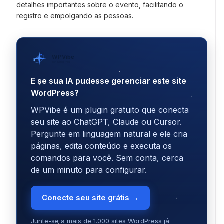
detalhes importantes sobre o evento, facilitando o
registro e empolgando as pessoas.
WPVibe
por SeedProd
E se sua IA pudesse gerenciar este site
WordPress?
WPVibe é um plugin gratuito que conecta
seu site ao ChatGPT, Claude ou Cursor.
Pergunte em linguagem natural e ele cria
páginas, edita conteúdo e executa os
comandos para você. Sem conta, cerca
de um minuto para configurar.
Conecte seu site grátis →
Junte-se a mais de 1.000 sites WordPress já