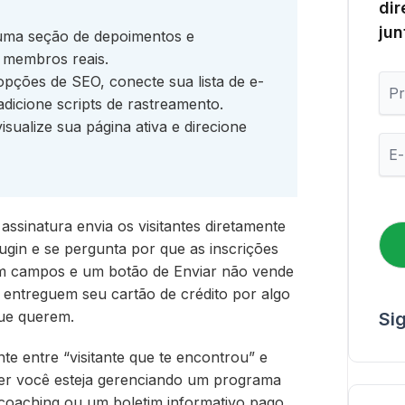
dir
jun
uma seção de depoimentos e
 membros reais.
P
pções de SEO, conecte sua lista de e-
r
adicione scripts de rastreamento.
i
isualize sua página ativa e direcione
m
E
e
-
i
m
r
a
o
i
N
 assinatura envia os visitantes diretamente
l
o
ugin e se pergunta por que as inscrições
*
m
om campos e um botão de Enviar não vende
e
 entreguem seu cartão de crédito por algo
que querem.
Si
te entre “visitante que te encontrou” e
uer você esteja gerenciando um programa
 coaching ou um boletim informativo pago,