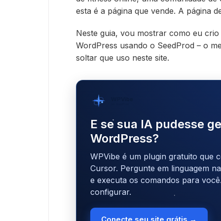
esta é a página que vende. A página d
Neste guia, vou mostrar como eu crio
WordPress usando o SeedProd – o mesm
soltar que uso neste site.
WPVibe
por SeedProd
E se sua IA pudesse ge
WordPress?
WPVibe é um plugin gratuito que c
Cursor. Pergunte em linguagem natu
e executa os comandos para você
configurar.
Conecte seu site grátis →