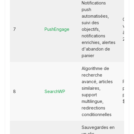
Notifications
push
automatisées,
Gratui
suivi des
versi
7
PushEngage
objectifs,
à part
notifications
25 $/
enrichies, alertes
d'abandon de
panier
Algorithme de
recherche
avancé, articles
Plans
similaires,
payan
8
SearchWP
support
parti
multilingue,
$/an
redirections
conditionnelles
Sauvegardes en
un clic,