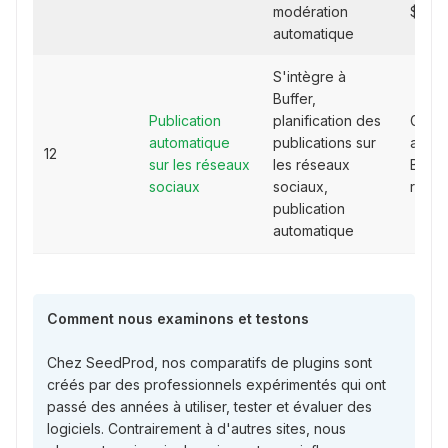
modération
$/moi
automatique
S'intègre à
Buffer,
Publication
planification des
Gratui
automatique
publications sur
abon
12
sur les réseaux
les réseaux
Buffe
sociaux
sociaux,
requi
publication
automatique
Comment nous examinons et testons
Chez SeedProd, nos comparatifs de plugins sont
créés par des professionnels expérimentés qui ont
passé des années à utiliser, tester et évaluer des
logiciels. Contrairement à d'autres sites, nous