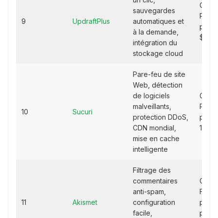
Gratui
sauvegardes
Premi
9
UpdraftPlus
automatiques et
parti
à la demande,
$/an
intégration du
stockage cloud
Pare-feu de site
Web, détection
de logiciels
Gratui
malveillants,
Premi
10
Sucuri
protection DDoS,
partir
CDN mondial,
199,9
mise en cache
intelligente
Filtrage des
commentaires
Gratui
anti-spam,
Forfai
11
Akismet
configuration
payan
facile,
partir