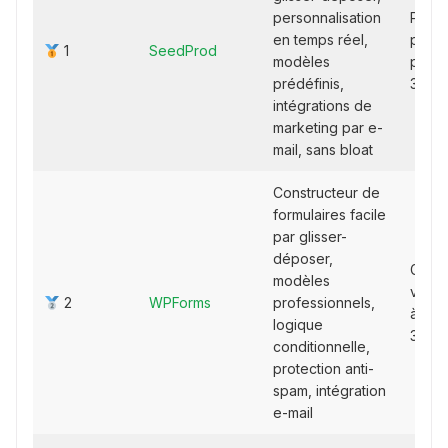
personnalisation
Plans
en temps réel,
payan
1
SeedProd
modèles
partir
prédéfinis,
39,50
intégrations de
marketing par e-
mail, sans bloat
Constructeur de
formulaires facile
par glisser-
déposer,
Gratui
modèles
versi
2
WPForms
professionnels,
à part
logique
39,50
conditionnelle,
protection anti-
spam, intégration
e-mail