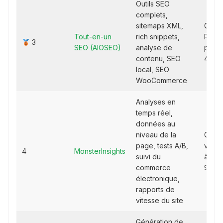
Outils SEO
complets,
sitemaps XML,
Gratui
Tout-en-un
rich snippets,
Premi
3
SEO (AIOSEO)
analyse de
partir
contenu, SEO
49,50
local, SEO
WooCommerce
Analyses en
temps réel,
données au
niveau de la
Gratui
page, tests A/B,
versi
4
MonsterInsights
suivi du
à part
commerce
99,50
électronique,
rapports de
vitesse du site
Génération de