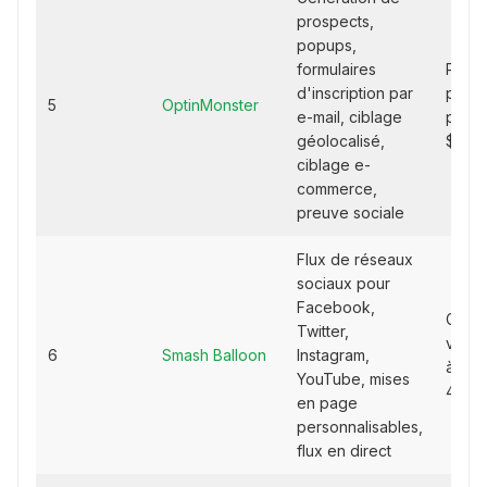
prospects,
popups,
formulaires
Plans
d'inscription par
payan
5
OptinMonster
e-mail, ciblage
partir
géolocalisé,
$/moi
ciblage e-
commerce,
preuve sociale
Flux de réseaux
sociaux pour
Facebook,
Gratui
Twitter,
versi
6
Smash Balloon
Instagram,
à part
YouTube, mises
49 $/
en page
personnalisables,
flux en direct