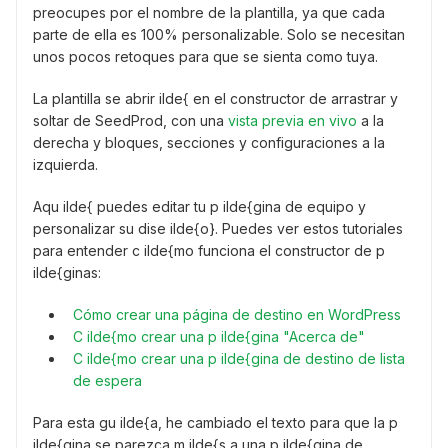
preocupes por el nombre de la plantilla, ya que cada
parte de ella es 100% personalizable. Solo se necesitan
unos pocos retoques para que se sienta como tuya.
La plantilla se abrir ilde{ en el constructor de arrastrar y
soltar de SeedProd, con una
vista previa en vivo
a la
derecha y bloques, secciones y configuraciones a la
izquierda.
Aqu ilde{ puedes editar tu p ilde{gina de equipo y
personalizar su dise ilde{o}. Puedes ver estos tutoriales
para entender c ilde{mo funciona el constructor de p
ilde{ginas:
Cómo crear una página de destino en WordPress
C ilde{mo crear una p ilde{gina "Acerca de"
C ilde{mo crear una p ilde{gina de destino de lista
de espera
Para esta gu ilde{a, he cambiado el texto para que la p
ilde{gina se parezca m ilde{s a una p ilde{gina de