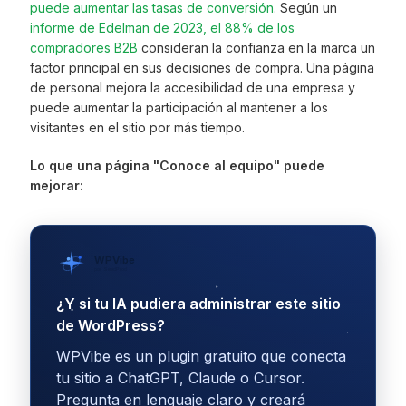
puede aumentar las tasas de conversión
. Según un
informe de Edelman de 2023, el 88% de los
compradores B2B
consideran la confianza en la marca un
factor principal en sus decisiones de compra. Una página
de personal mejora la accesibilidad de una empresa y
puede aumentar la participación al mantener a los
visitantes en el sitio por más tiempo.
Lo que una página "Conoce al equipo" puede
mejorar:
WPVibe
por SeedProd
¿Y si tu IA pudiera administrar este sitio
de WordPress?
WPVibe es un plugin gratuito que conecta
tu sitio a ChatGPT, Claude o Cursor.
Pregunta en lenguaje claro y creará