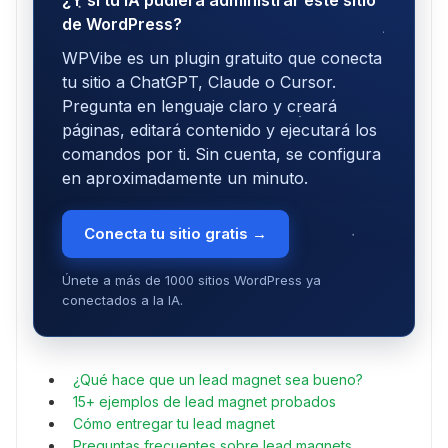
¿Y si tu IA pudiera administrar este sitio
de WordPress?
WPVibe es un plugin gratuito que conecta
tu sitio a ChatGPT, Claude o Cursor.
Pregunta en lenguaje claro y creará
páginas, editará contenido y ejecutará los
comandos por ti. Sin cuenta, se configura
en aproximadamente un minuto.
Conecta tu sitio gratis →
Únete a más de 1000 sitios WordPress ya
conectados a la IA.
¿Qué hace que un lead magnet sea bueno?
15+ ejemplos de lead magnet probados
Cómo entregar tu lead magnet
Preguntas frecuentes sobre lead magnets