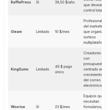
RafflePress
Sí
39,50 $/año
que desean
control total
Profesionales
del marketing
Gleam
Limitado
10 $/mes
que organizan
sorteos
multiplataforma
Creadores
con
presupuesto
49 $ pago
KingSumo
Limitado
centrado en el
único
crecimiento
del correo
electrónico
Equipos que
necesitan
Woorise
Sí
23 $/mes
formularios,