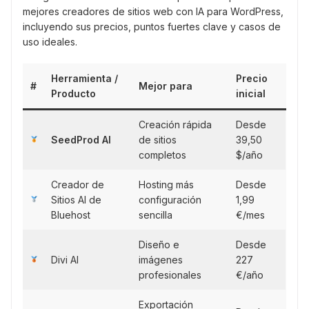
mejores creadores de sitios web con IA para WordPress,
incluyendo sus precios, puntos fuertes clave y casos de
uso ideales.
Herramienta /
Precio
#
Mejor para
Producto
inicial
Creación rápida
Desde
SeedProd AI
de sitios
39,50
completos
$/año
Creador de
Hosting más
Desde
Sitios AI de
configuración
1,99
Bluehost
sencilla
€/mes
Diseño e
Desde
Divi AI
imágenes
227
profesionales
€/año
Exportación