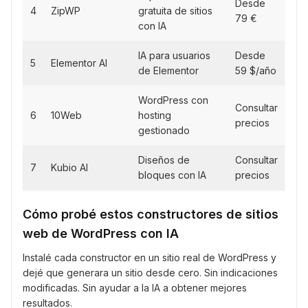
Desde
4
ZipWP
gratuita de sitios
79 €
con IA
IA para usuarios
Desde
5
Elementor AI
de Elementor
59 $/año
WordPress con
Consultar
6
10Web
hosting
precios
gestionado
Diseños de
Consultar
7
Kubio AI
bloques con IA
precios
Cómo probé estos constructores de sitios
web de WordPress con IA
Instalé cada constructor en un sitio real de WordPress y
dejé que generara un sitio desde cero. Sin indicaciones
modificadas. Sin ayudar a la IA a obtener mejores
resultados.