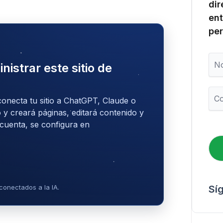
dir
ent
per
N
nistrar este sitio de
o
m
b
C
r
conecta tu sitio a ChatGPT, Claude o
o
e
r
 y creará páginas, editará contenido y
r
 cuenta, se configura en
e
o
e
l
e
c
conectados a la IA.
Sí
t
r
ó
n