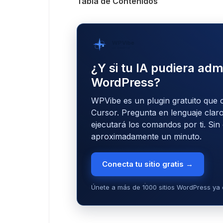
Tabla de Contenidos
WPVibe
por SeedProd
¿Y si tu IA pudiera admi
WordPress?
WPVibe es un plugin gratuito que 
Cursor. Pregunta en lenguaje claro
ejecutará los comandos por ti. Sin
aproximadamente un minuto.
Conecta tu sitio gratis →
Únete a más de 1000 sitios WordPress ya 