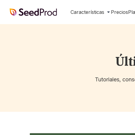
SeedProd
Características
Precios
Pla
Últ
Tutoriales, con