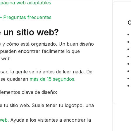
e página web adaptables
i
b
c
o
 – Preguntas frecuentes
*
C
 un sitio web?
ve y cómo está organizado. Un buen diseño
es pueden encontrar fácilmente lo que
o web.
usar, la gente se irá antes de leer nada. De
o se quedarán
más de 15 segundos
.
elementos clave de diseño:
 tu sitio web. Suele tener tu logotipo, una
 web
. Ayuda a los visitantes a encontrar la