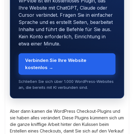
WPVibe ist ein kostenloses Plugin, das
Ihre Website mit ChatGPT, Claude oder
Cursor verbindet. Fragen Sie in einfacher
Sprache und es erstellt Seiten, bearbeitet
Inhalte und führt die Befehle für Sie aus.
Kein Konto erforderlich, Einrichtung in
etwa einer Minute.
Verbinden Sie Ihre Website
kostenlos →
Schließen Sie sich über 1.000 WordPress-Websites
an, die bereits mit KI verbunden sind.
Aber dann kamen die WordPress Checkout-Plugins und
sie haben alles verändert. Diese Plugins kümmern sich um
die ganze knifflige Arbeit hinter den Kulissen beim
Erstellen eines Checkouts, damit Sie sich auf den Verkauf