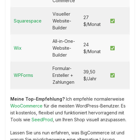
Commerce
Visueller
27
Squarespace
Website-
$/Monat
Builder
All-in-One-
24
Wix
Website-
$/Monat
Builder
Formular-
39,50
WPForms
Ersteller +
$/Jahr
Zahlungen
Meine Top-Empfehlung?
Ich empfehle normalerweise
WooCommerce
für die meisten WordPress-Benutzer. Es
ist kostenlos, flexibel und funktioniert hervorragend mit
Tools wie
SeedProd
, um Ihren Shop visuell anzupassen.
Lassen Sie uns nun erfahren, was BigCommerce ist und
warum Sie möglicherweise eine alternative Lösung