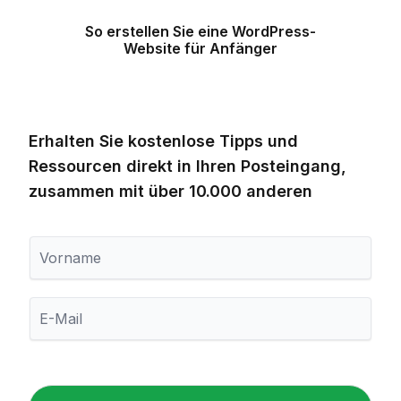
So erstellen Sie eine WordPress-
Website für Anfänger
Erhalten Sie kostenlose Tipps und
Ressourcen direkt in Ihren Posteingang,
zusammen mit über 10.000 anderen
V
o
r
n
E
a
-
m
M
e
a
i
l