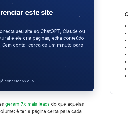
renciar este site
C
onecta seu site ao ChatGPT, Claude ou
ral e ele cria páginas, edita conteúdo
. Sem conta, cerca de um minuto para
já conectados à IA.
ges
geram 7x mais leads
do que aquelas
olume: é ter a página certa para cada