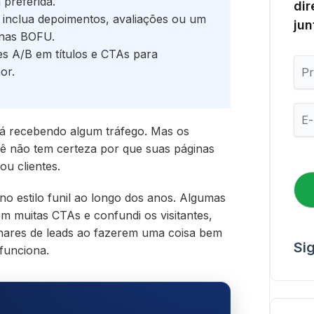
 preferida.
dir
: inclua depoimentos, avaliações ou um
jun
inas BOFU.
tes A/B em títulos e CTAs para
P
or.
r
i
m
E
e
-
tá recebendo algum tráfego. Mas os
i
m
r
cê não tem certeza por que suas páginas
a
o
i
u clientes.
N
l
o
*
no estilo funil ao longo dos anos. Algumas
m
m muitas CTAs e confundi os visitantes,
e
lhares de leads ao fazerem uma coisa bem
Si
 funciona.