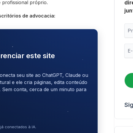
 profissional próprio.
dir
jun
scritórios de advocacia:
P
r
i
m
E
e
-
renciar este site
i
m
r
a
o
i
N
onecta seu site ao ChatGPT, Claude ou
l
o
*
ral e ele cria páginas, edita conteúdo
m
. Sem conta, cerca de um minuto para
e
Si
já conectados à IA.