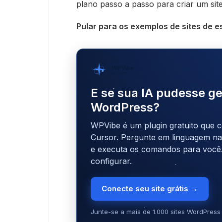
plano passo a passo para criar um site
Pular para os exemplos de sites de e
WPVibe
por SeedProd
E se sua IA pudesse ge
WordPress?
WPVibe é um plugin gratuito que c
Cursor. Pergunte em linguagem natu
e executa os comandos para você
configurar.
Conecte seu site grátis →
Junte-se a mais de 1.000 sites WordPress 