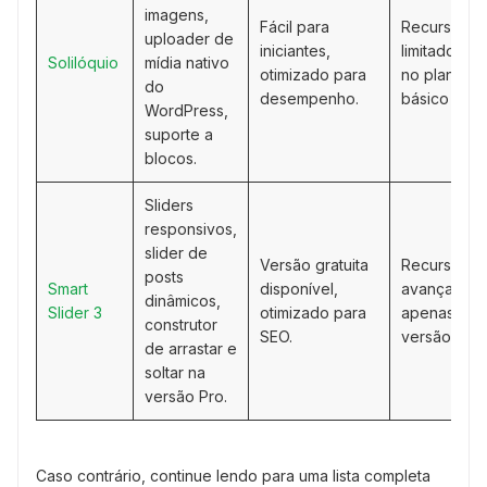
imagens,
Fácil para
Recursos
uploader de
iniciantes,
limitados
Solilóquio
mídia nativo
otimizado para
no plano
do
desempenho.
básico
WordPress,
suporte a
blocos.
Sliders
responsivos,
slider de
Versão gratuita
Recursos
posts
Smart
disponível,
avançados
dinâmicos,
Slider 3
otimizado para
apenas na
construtor
SEO.
versão Pro
de arrastar e
soltar na
versão Pro.
Caso contrário, continue lendo para uma lista completa