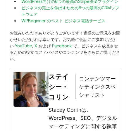
WordPress向けの6つの最高のStripe決済プラグイン
ビジネスの売上を伸ばすための8つの最高のCRMソフ
トウェア
WPBeginner のベスト ビジネス電話サービス
お読みいただきありがとうございます！皆様のご意見をお聞
かせいただければ幸いです。お気軽に会話にご参加くださ
い
YouTube
,
X
および
Facebook
で、ビジネスを成長させ
るための役立つアドバイスやコンテンツをさらにご覧くださ
い。
ステイ
コンテンツマー
シー・
ケティングスペ
シャリスト
コリン
Stacey Corrinは、
WordPress、SEO、デジタル
マーケティングに関する執筆