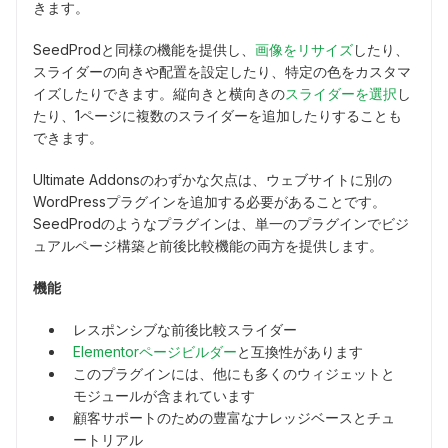
きます。
SeedProdと同様の機能を提供し、
画像をリサイズ
したり、
スライダーの向きや配置を設定したり、特定の色をカスタマ
イズしたりできます。縦向きと横向きの
スライダーを選択
し
たり、1ページに複数のスライダーを追加したりすることも
できます。
Ultimate Addonsのわずかな欠点は、ウェブサイトに別の
WordPressプラグインを追加する必要があることです。
SeedProdのようなプラグインは、単一のプラグインでビジ
ュアルページ構築
と
前後比較機能の両方を提供します。
機能
レスポンシブな前後比較スライダー
Elementorページビルダー
と互換性があります
このプラグインには、他にも多くのウィジェットと
モジュールが含まれています
顧客サポートのための豊富なナレッジベースとチュ
ートリアル