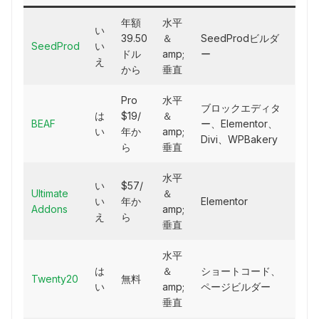
年額
水平
い
39.50
＆
SeedProdビルダ
SeedProd
い
ドル
amp;
ー
え
から
垂直
Pro
水平
ブロックエディタ
は
$19/
＆
BEAF
ー、Elementor、
い
年か
amp;
Divi、WPBakery
ら
垂直
水平
い
$57/
Ultimate
＆
い
年か
Elementor
Addons
amp;
え
ら
垂直
水平
は
＆
ショートコード、
Twenty20
無料
い
amp;
ページビルダー
垂直