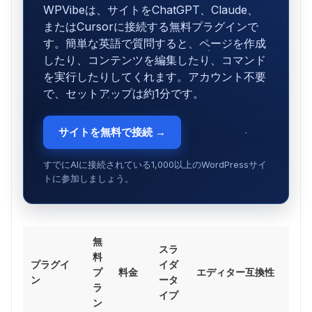
WPVibeは、サイトをChatGPT、Claude、
またはCursorに接続する無料プラグインで
す。簡単な英語で質問すると、ページを作成
したり、コンテンツを編集したり、コマンド
を実行したりしてくれます。アカウント不要
で、セットアップは約1分です。
サイトを無料で接続 →
すでにAIに接続されている1,000以上のWordPressサイ
トに参加しましょう。
無
スラ
料
プラグイ
イダ
プ
料金
エディター互換性
ン
ータ
ラ
イプ
ン