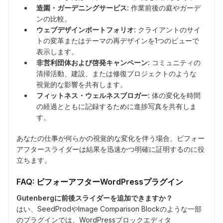
造園・ガーデニングサービス:
作業前後の庭やガーデ
ンの比較。
ウェブデザインポートフォリオ:
クライアントのサイ
トの変革またはテーマの再デザインを1つのビューで
表示します。
非営利団体および啓発キャンペーン:
コミュニティの
清掃活動、建設、または修復プロジェクトのような
視覚的な影響を共有します。
フィットネス・ウェルネスブロガー:
体の変化を時間
の経過とともに記録するために進捗写真を共有しま
す。
あなたの仕事が何らかの視覚的な変化を伴う場合、ビフォー
アフタースライダーは結果を迅速かつ明確に証明するのに役
立ちます。
FAQ: ビフォーアフターWordPressプラグイン
Gutenbergに前後スライダーを追加できますか？
はい、SeedProdやImage Comparison Blockのような一部
のプラグインでは、WordPressブロックエディタ