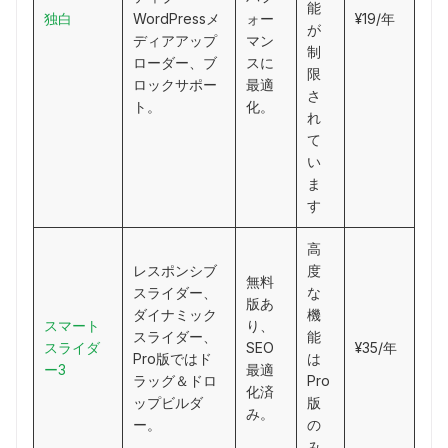
能
独白
WordPressメ
ォー
¥19/年
が
ディアアップ
マン
制
ローダー、ブ
スに
限
ロックサポー
最適
さ
ト。
化。
れ
て
い
ま
す
高
レスポンシブ
度
無料
スライダー、
な
版あ
ダイナミック
機
スマート
り、
スライダー、
能
スライダ
SEO
¥35/年
Pro版ではド
は
ー3
最適
ラッグ＆ドロ
Pro
化済
ップビルダ
版
み。
ー。
の
み