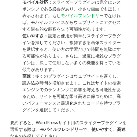
モバイル対応：
スライダープラグインは完全にレス
ポンシブである必要があり、小さな画面でも正しく
表示されます。もし
モバイルフレンドリー
でなけれ
ば、モバイルデバイスからウェブサイトにアクセス
する潜在的な顧客を失う可能性があります。
使いやすさ：
設定と使用が簡単なスライダープラグ
インを探してください。複雑すぎる画像スライダー
を選択すると、使い方の学習だけで時間を無駄にす
る可能性があります。さらに、過度に複雑なプラグ
インは、決して使用しない多くの機能を持っている
傾向があります。
高速：
多くのプラグインはウェブサイトを遅くし、
読み込み時間を増加させます。これはサイトの検索
エンジンでのランキングに影響を与える可能性があ
るため、サイトを可能な限り高速に保つために、高
いパフォーマンスと最適化されたコードを持つプラ
グインを選択してください。
要約すると、WordPressサイト用のスライダープラグインを
選択する際は、
モバイルフレンドリー
で、
使いやすく
、
高速
なものを探してください。