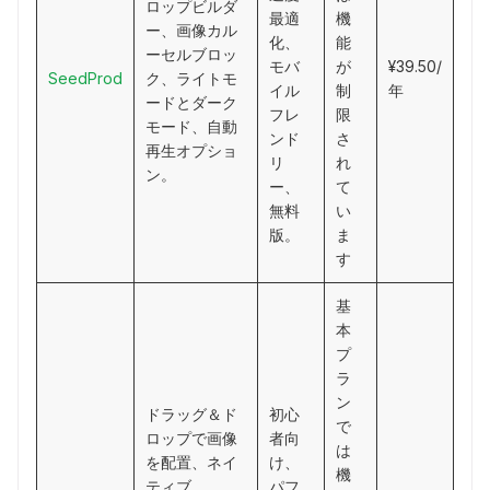
ロップビルダ
最適
機
ー、画像カル
化、
能
ーセルブロッ
モバ
が
¥39.50/
SeedProd
ク、ライトモ
イル
制
年
ードとダーク
フレ
限
モード、自動
ンド
さ
再生オプショ
リ
れ
ン。
ー、
て
無料
い
版。
ま
す
基
本
プ
ラ
ン
ドラッグ＆ド
初心
で
ロップで画像
者向
は
を配置、ネイ
け、
機
ティブ
パフ