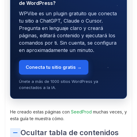
de WordPress?
WPVibe es un plugin gratuito que conecta
tu sitio a ChatGPT, Claude o Cursor.
Pregunta en lenguaje claro y creará
páginas, editará contenido y ejecutará los
comandos por ti. Sin cuenta, se configura
en aproximadamente un minuto.
Conecta tu sitio gratis →
Únete a más de 1000 sitios WordPress ya
conectados a la IA.
He creado estas páginas con
SeedProd
muchas veces, y
esta guía te muestra cómo.
Ocultar tabla de contenidos