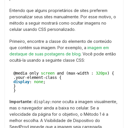
Entendo que alguns proprietários de sites preferem
personalizar seus sites manualmente. Por esse motivo, o
método a seguir mostrará como ocultar imagens no
celular usando CSS personalizado.
Primeiro, encontre a classe do elemento de conteúdo
que contém sua imagem. Por exemplo, a
imagem em
destaque de suas postagens de blog
. Você pode então
ocultá-la usando a seguinte classe CSS:
@media only 
screen
and (max-width : 
320px
) {
.your-element-class {
display
: 
none
;
}
}
Importante:
oculta a imagem visualmente,
display:none
mas o navegador ainda a baixa no celular. Se a
velocidade da página for o objetivo, o Método 1 é a
melhor escolha. A Visibilidade de Dispositivo do
SeedProd impede que a imagem seja carregada.