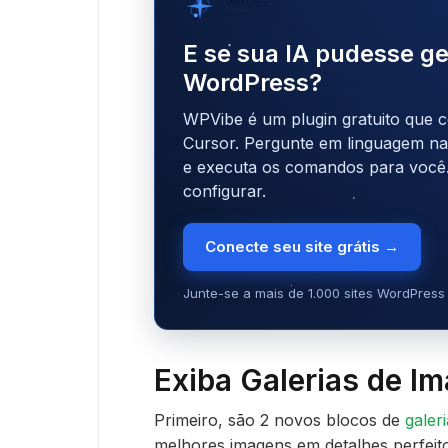
WPVibe
por SeedProd
E se sua IA pudesse ge
WordPress?
WPVibe é um plugin gratuito que c
Cursor. Pergunte em linguagem natu
e executa os comandos para você
configurar.
Conecte seu site grátis →
Junte-se a mais de 1.000 sites WordPress 
Exiba Galerias de 
Primeiro, são 2 novos blocos de
galer
melhores imagens em detalhes perfeit