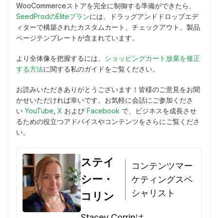
WooCommerceストアを完全に制御する準備ができたら、
SeedProdのEliteプラン
には、ドラッグアンドドロップエデ
ィターで構築されたカスタムカート、チェックアウト、製品
ページテンプレートが含まれています。
より全体像を把握するには、
ショッピングカート放棄を修正
する方法
に関する私のガイドをご覧ください。
お読みいただきありがとうございます！皆様のご意見をお聞
かせいただければ幸いです。お気軽に会話にご参加くださ
い
YouTube
,
X
および
Facebook
で、ビジネスを成長させ
るための役立つアドバイスやコンテンツをさらにご覧くださ
い。
ステイ
コンテンツマー
シー・
ケティングスペ
シャリスト
コリン
Stacey Corrinは、