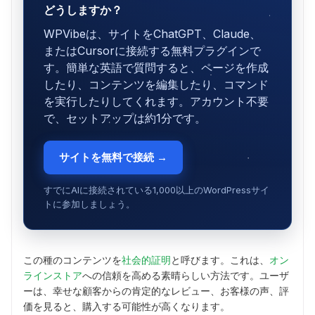
どうしますか？
WPVibeは、サイトをChatGPT、Claude、
またはCursorに接続する無料プラグインで
す。簡単な英語で質問すると、ページを作成
したり、コンテンツを編集したり、コマンド
を実行したりしてくれます。アカウント不要
で、セットアップは約1分です。
サイトを無料で接続 →
すでにAIに接続されている1,000以上のWordPressサイ
トに参加しましょう。
この種のコンテンツを
社会的証明
と呼びます。これは、
オン
ラインストア
への信頼を高める素晴らしい方法です。ユーザ
ーは、幸せな顧客からの肯定的なレビュー、お客様の声、評
価を見ると、購入する可能性が高くなります。