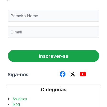
P
r
i
m
E
e
-
i
m
r
a
o
i
N
l
o
Inscrever-se
*
m
e
Siga-nos
Categorias
Anúncios
Blog