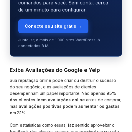
comandos para você. Sem conta, cerca
de um minuto para configurar.
Conecte seu site grátis →
Junte-se a mais de 1.000 sites WordPress já
conectados à IA.
Exiba Avaliações do Google e Yelp
Sua reputação online pode criar ou destruir o sucesso
do seu negócio, e as avaliações de clientes
desempenham um papel importante. Não apenas
95%
dos clientes leem avaliações online
antes de comprar,
mas
avaliações positivas podem aumentar os gastos
em 31%
.
Com estatísticas como essas, faz sentido aproveitar o
feedback dos clientes sempre que possível em seu site.