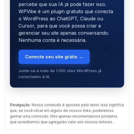
percebe que sua IA já pode fazer isso.
WPVibe é um plugin gratuito que conecta
o WordPress ao ChatGPT, Claude ou
Cursor, para que você possa criar e
gerenciar seu site apenas conversando.
Nenhuma conta é necessária.
Conecte seu site grátis →
Junte-se a mais de 1.000 sites WordPress já
conectados à IA.
Divulgação:
Nosso conteúdo é apoiado pelo leitor. Isso significa
que, se você clicar em alguns de nossos links, poderemos
ganhar uma comissão. Nós apenas recomendamos produtos
que acreditamos que agregarão valor aos nossos leitores.