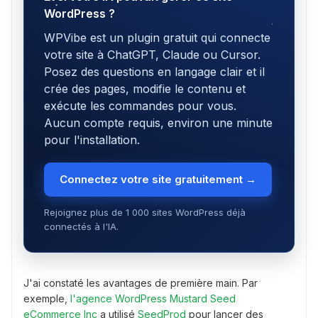
WordPress ?
WPVibe est un plugin gratuit qui connecte
votre site à ChatGPT, Claude ou Cursor.
Posez des questions en langage clair et il
crée des pages, modifie le contenu et
exécute les commandes pour vous.
Aucun compte requis, environ une minute
pour l'installation.
Connectez votre site gratuitement →
Rejoignez plus de 1 000 sites WordPress déjà
connectés à l'IA.
J'ai constaté les avantages de première main. Par
exemple,
l'agence WordPress Mustard Seed
eCommerce Inc
a utilisé
SeedProd
pour lancer des