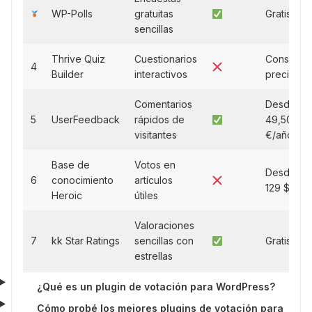
WP-Polls
gratuitas
Gratis
sencillas
Thrive Quiz
Cuestionarios
Consultar
4
Builder
interactivos
precios
Comentarios
Desde
5
UserFeedback
rápidos de
49,50
visitantes
€/año
Base de
Votos en
Desde
6
conocimiento
artículos
129 $/año
Heroic
útiles
Valoraciones
7
kk Star Ratings
sencillas con
Gratis
estrellas
¿Qué es un plugin de votación para WordPress?
Cómo probé los mejores plugins de votación para