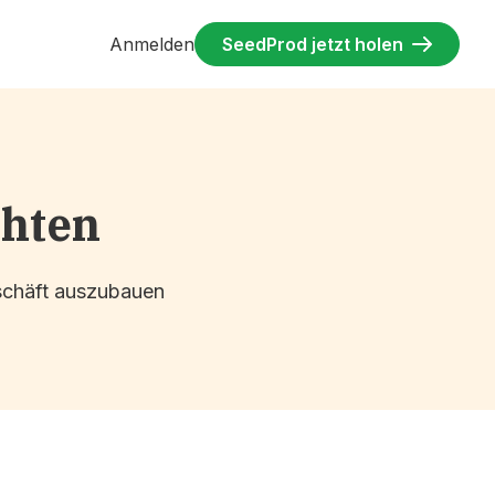
Anmelden
SeedProd jetzt holen
chten
eschäft auszubauen