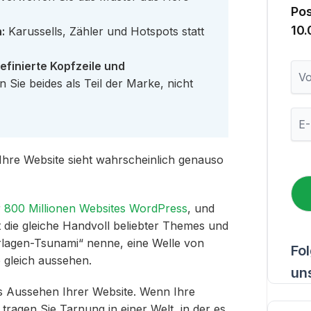
Po
10
:
Karussells, Zähler und Hotspots statt
efinierte Kopfzeile und
V
o
 Sie beides als Teil der Marke, nicht
r
n
E
a
-
m
M
e
a
 Ihre Website sieht wahrscheinlich genauso
i
l
*
r
800 Millionen Websites WordPress
, und
t die gleiche Handvoll beliebter Themes und
orlagen-Tsunami“ nenne, eine Welle von
Fo
e gleich aussehen.
un
as Aussehen Ihrer Website. Wenn Ihre
 tragen Sie Tarnung in einer Welt, in der es