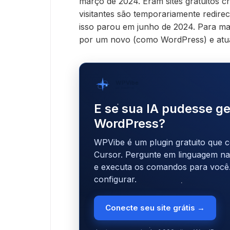
março de 2024. Eram sites gratuitos 
visitantes são temporariamente redire
isso parou em junho de 2024. Para mant
por um novo (como WordPress) e atual
WPVibe
por SeedProd
E se sua IA pudesse ge
WordPress?
WPVibe é um plugin gratuito que c
Cursor. Pergunte em linguagem natu
e executa os comandos para você
configurar.
Conecte seu site grátis →