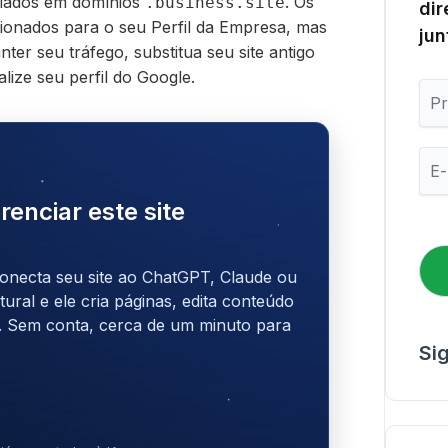
criados em domínios
. Os
.business.site
dir
cionados para o seu Perfil da Empresa, mas
jun
er seu tráfego, substitua seu site antigo
ize seu perfil do Google.
P
r
i
m
E
e
-
i
m
renciar este site
r
a
o
i
N
l
o
*
onecta seu site ao ChatGPT, Claude ou
m
ral e ele cria páginas, edita conteúdo
e
. Sem conta, cerca de um minuto para
Si