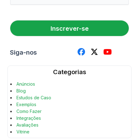
i
m
r
a
o
i
N
l
o
Inscrever-se
*
m
e
Siga-nos
Categorias
Anúncios
Blog
Estudos de Caso
Exemplos
Como Fazer
Integrações
Avaliações
Vitrine