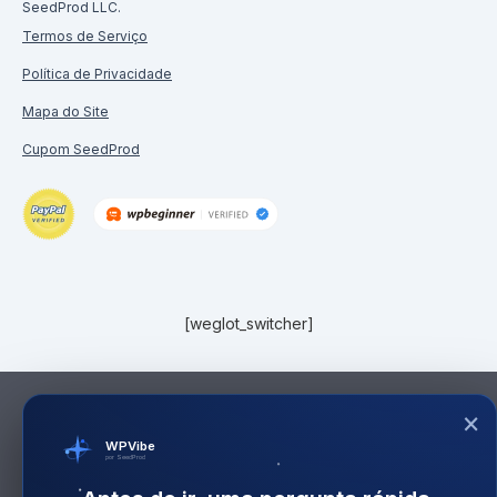
SeedProd LLC.
Termos de Serviço
Política de Privacidade
Mapa do Site
Cupom SeedProd
[weglot_switcher]
×
WPVibe
por SeedProd