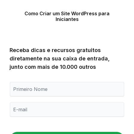
Como Criar um Site WordPress para
Iniciantes
Receba dicas e recursos gratuitos
diretamente na sua caixa de entrada,
junto com mais de 10.000 outros
P
r
i
m
E
e
-
i
m
r
a
o
i
N