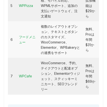
格、モバイル対応、
拡張機
5
WPPizza
WPMLサポート、追加の
能は
支払いゲートウェイ、注
$29か
文通知
ら
複数のレイアウトオプシ
無料、
ョン、テキストとボタン
Proは
フードメニ
のカスタマイズ、
6
年間
ュー
WooCommerce、
$31か
Elementor、WPBakeryと
ら
の連携をサポート
WooCommerce、予約、
無料、
テイクアウトと配達オプ
Proは
ション、Elementorウィジ
7
WPCafe
年間
ェット、スティッキーミ
$69か
ニカート、SEOフレンド
ら
リー