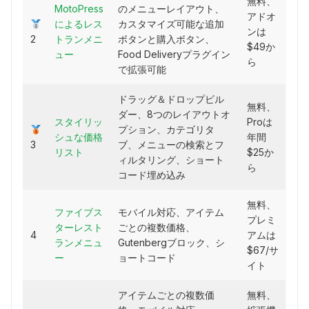
無料、
MotoPress
のメニューレイアウト、
アドオ
によるレス
カスタマイズ可能な追加
ンは
2
トランメニ
ボタンと購入ボタン、
$49か
ュー
Food Deliveryプラグイン
ら
で拡張可能
ドラッグ＆ドロップビル
無料、
ダー、8つのレイアウトオ
スタイリッ
Proは
プション、カテゴリタ
シュな価格
年間
3
ブ、メニューの検索とフ
リスト
$25か
ィルタリング、ショート
ら
コード埋め込み
無料、
ファイブス
モバイル対応、アイテム
プレミ
ターレスト
ごとの複数価格、
4
アムは
ランメニュ
Gutenbergブロック、シ
$67/サ
ー
ョートコード
イト
アイテムごとの複数価
無料、