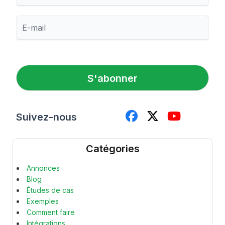
é
n
E
o
-
m
m
a
i
l
S'abonner
*
Suivez-nous
Catégories
Annonces
Blog
Études de cas
Exemples
Comment faire
Intégrations