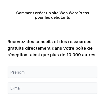
Comment créer un site Web WordPress
pour les débutants
Recevez des conseils et des ressources
gratuits directement dans votre boîte de
réception, ainsi que plus de 10 000 autres
P
r
é
n
E
o
-
m
m
a
i