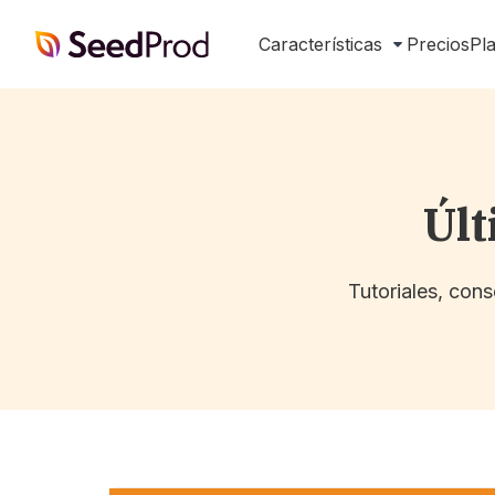
SeedProd
Características
Precios
Pla
Últ
Tutoriales, con