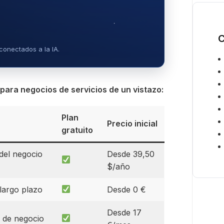
i
c
o
*
C
conectados a la IA.
para negocios de servicios de un vistazo:
Plan
Precio inicial
gratuito
del negocio
Desde 39,50
$/año
largo plazo
Desde 0 €
Desde 17
 de negocio