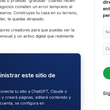
ativas o pruebas "gratuitas" cuando recién
dir
gocios cometen un error temprano al
ent
seros. Construyes tu casa en su terreno,
per
iler, te quedas atrapado.
N
ejores creadores para que puedas ver la
o
ensual y un activo digital que realmente
m
b
C
r
o
e
r
r
e
o
nistrar este sitio de
e
l
e
c
conecta tu sitio a ChatGPT, Claude o
Sí
t
 y creará páginas, editará contenido y
r
 cuenta, se configura en
ó
n