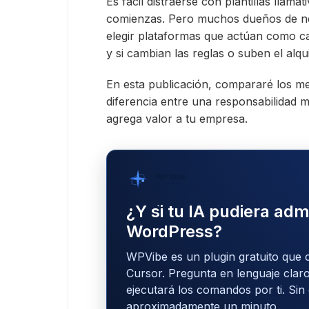
Es fácil distraerse con plantillas llam
comienzas. Pero muchos dueños de ne
elegir plataformas que actúan como ca
y si cambian las reglas o suben el alqu
En esta publicación, compararé los m
diferencia entre una responsabilidad m
agrega valor a tu empresa.
WPVibe
por SeedProd
¿Y si tu IA pudiera admi
WordPress?
WPVibe es un plugin gratuito que 
Cursor. Pregunta en lenguaje claro
ejecutará los comandos por ti. Sin
aproximadamente un minuto.