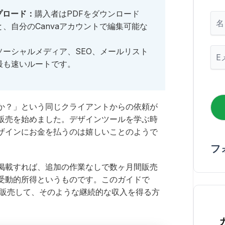
プロード：
購入者はPDFをダウンロード
名
、自分のCanvaアカウントで編集可能な
メ
ソーシャルメディア、SEO、メールリスト
ー
最も速いルートです。
ル
*
か？」という同じクライアントからの依頼が
の販売を始めました。デザインツールを学ぶ時
ザインにお金を払うのは嬉しいことのようで
フ
掲載すれば、追加の作業なしで数ヶ月間販売
受動的所得というものです。このガイドで
ートを販売して、そのような継続的な収入を得る方