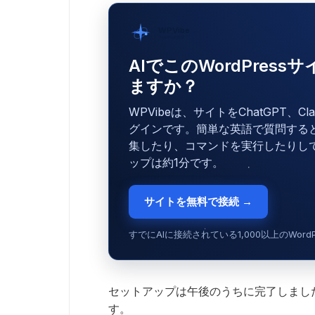
WPVibe
SeedProd提供
AIでこのWordPres
ますか？
WPVibeは、サイトをChatGPT、C
グインです。簡単な英語で質問する
集したり、コマンドを実行したりし
ップは約1分です。
サイトを無料で接続 →
すでにAIに接続されている1,000以上のWor
セットアップは午後のうちに完了しまし
す。