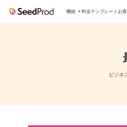
SeedProd
機能
料金
テンプレート
お
ビジネス