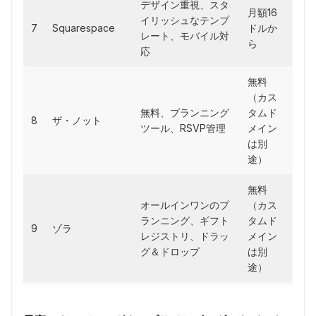
デザイン重視、スタ
月額16
イリッシュなテンプ
7
Squarespace
ドルか
レート、モバイル対
ら
応
無料
（カス
無料、プランニング
タムド
8
ザ・ノット
ツール、RSVP管理
メイン
は別
途）
無料
オールインワンのプ
（カス
ランニング、ギフト
タムド
9
ゾラ
レジストリ、ドラッ
メイン
グ＆ドロップ
は別
途）