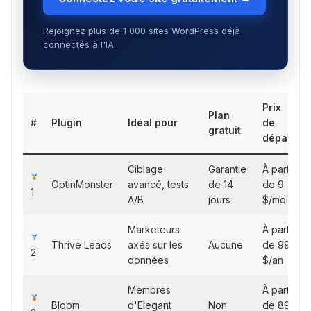
Rejoignez plus de 1 000 sites WordPress déjà
connectés à l'IA.
Prix
Plan
#
Plugin
Idéal pour
de
gratuit
départ
Ciblage
Garantie
À partir
OptinMonster
avancé, tests
de 14
de 9
1
A/B
jours
$/mois
Marketeurs
À partir
Thrive Leads
axés sur les
Aucune
de 99
2
données
$/an
Membres
À partir
Bloom
d'Elegant
Non
de 89