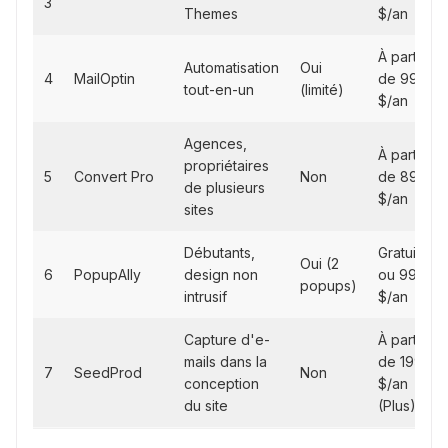
3
Themes
$/an
À partir
Automatisation
Oui
4
MailOptin
de 99
tout-en-un
(limité)
$/an
Agences,
À partir
propriétaires
5
Convert Pro
Non
de 89
de plusieurs
$/an
sites
Débutants,
Gratuit
Oui (2
6
PopupAlly
design non
ou 99
popups)
intrusif
$/an
Capture d'e-
À partir
mails dans la
de 199
7
SeedProd
Non
conception
$/an
du site
(Plus)