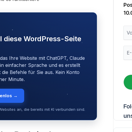
Po
10
V
o
I diese WordPress-Seite
r
n
E
a
-
m
 das Ihre Website mit ChatGPT, Claude
M
e
in einfacher Sprache und es erstellt
a
i
t die Befehle für Sie aus. Kein Konto
l
iner Minute.
*
tenlos →
Fo
ebsites an, die bereits mit KI verbunden sind.
un