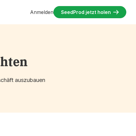
Anmelden
SeedProd jetzt holen
chten
eschäft auszubauen