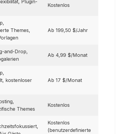
xibilität, Plugin-
Kostenlos
p,
ierte Themes,
Ab 199,50 $/Jahr
Vorlagen
ag-and-Drop,
Ab 4,99 $/Monat
ogalerien
p,
lt, kostenloser
Ab 17 $/Monat
osting,
Kostenlos
ifische Themes
Kostenlos
hzeitsfokussiert,
(benutzerdefinierte
für Gäste