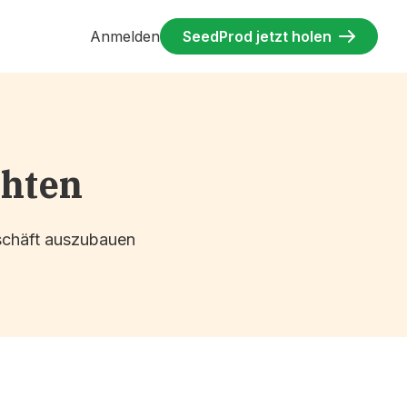
Anmelden
SeedProd jetzt holen
chten
eschäft auszubauen