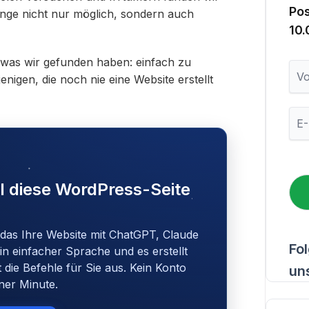
Po
inge nicht nur möglich, sondern auch
10
n, was wir gefunden haben: einfach zu
V
nigen, die noch nie eine Website erstellt
o
r
n
E
a
-
m
M
e
a
i
l
I diese WordPress-Seite
*
 das Ihre Website mit ChatGPT, Claude
Fo
in einfacher Sprache und es erstellt
t die Befehle für Sie aus. Kein Konto
un
iner Minute.