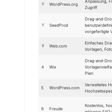
Anpassung, Fle
WordPress.org
Zugriff
Drag-and-Dro
SeedProd
benutzerdefin
vorgefertigte 
Einfaches Dr
Web.com
Vorlagen, Fot
Drag-and-Dro
4
Wix
Vorlagenvielfa
Plan
Verwaltetes H
5
WordPress.com
Hochzeitsspez
Kostenlos, hoc
6
Freude
inklusive FAQ 