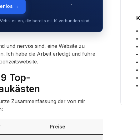
tenlos →
K
ebsites an, die bereits mit KI verbunden sind.
nd und nervös sind, eine Website zu
n. Ich habe die Arbeit erledigt und führe
ochzeitswebsite.
 9 Top-
aukästen
e kurze Zusammenfassung der von mir
n:
r
Preise