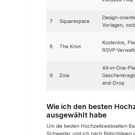
Design-orientie
7
Squarespace
Vorlagen, mob
Kostenlos, Pl
8
The Knot
RSVP-Verwalt
All-in-One-Pl
9
Zola
Geschenkregis
and-Drop
Wie ich den besten Hoch
ausgewählt habe
Um die besten Hochzeitswebseiten-Ba
Schwester und ich nach Ratschlägen v