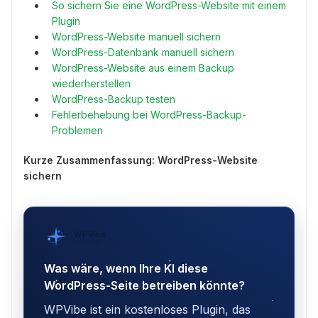
So sichern Sie eine WordPress-Website mit einem
Plugin
WordPress-Website manuell sichern
WordPress-Datenbank manuell sichern
WordPress-Website aus einem Backup
wiederherstellen
WordPress-Backup testen
Fehlerbehebung bei WordPress-Backup-
Problemen
Kurze Zusammenfassung: WordPress-Website
sichern
WPVibe
von SeedProd
Was wäre, wenn Ihre KI diese
WordPress-Seite betreiben könnte?
WPVibe ist ein kostenloses Plugin, das