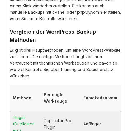
einem Klick wiederherzustellen. Sie können auch
manuelle Backups mit cPanel oder phpMyAdmin erstellen,
wenn Sie mehr Kontrolle wünschen.
Vergleich der WordPress-Backup-
Methoden
Es gibt drei Hauptmethoden, um eine WordPress-Website
zu sichern. Die richtige Methode hängt von Ihrer
Vertrautheit mit technischen Werkzeugen und davon ab,
wie viel Kontrolle Sie über Planung und Speicherplatz
wünschen.
Ka
Benötigte
Methode
Fähigkeitsniveau
ge
Werkzeuge
we
Plugin
Duplicator Pro
(Duplicator
Anfänger
Plugin
Pro)