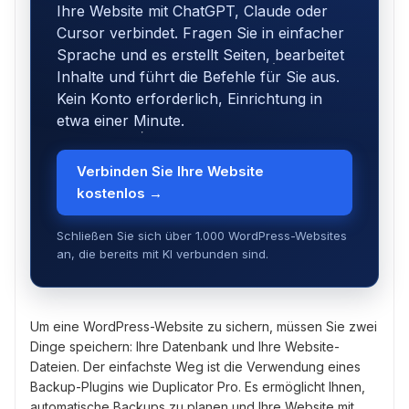
Ihre Website mit ChatGPT, Claude oder
Cursor verbindet. Fragen Sie in einfacher
Sprache und es erstellt Seiten, bearbeitet
Inhalte und führt die Befehle für Sie aus.
Kein Konto erforderlich, Einrichtung in
etwa einer Minute.
Verbinden Sie Ihre Website
kostenlos →
Schließen Sie sich über 1.000 WordPress-Websites
an, die bereits mit KI verbunden sind.
Um eine WordPress-Website zu sichern, müssen Sie zwei
Dinge speichern: Ihre Datenbank und Ihre Website-
Dateien. Der einfachste Weg ist die Verwendung eines
Backup-Plugins wie Duplicator Pro. Es ermöglicht Ihnen,
automatische Backups zu planen und Ihre Website mit