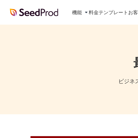
SeedProd
機能
料金
テンプレート
お
ビジネス