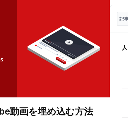
人
uTube動画を埋め込む方法
）