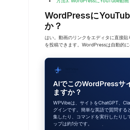
方法3. WordPressにYouTu
WordPressにYou
か？
はい。動画のリンクをエディタに直接貼り付け
を投稿できます。WordPressは自動
WPVibe
SeedProd提供
AIでこのWordPres
ますか？
WPVibeは、サイトをChatGPT、C
グインです。簡単な英語で質問する
集したり、コマンドを実行したりし
ップは約1分です。