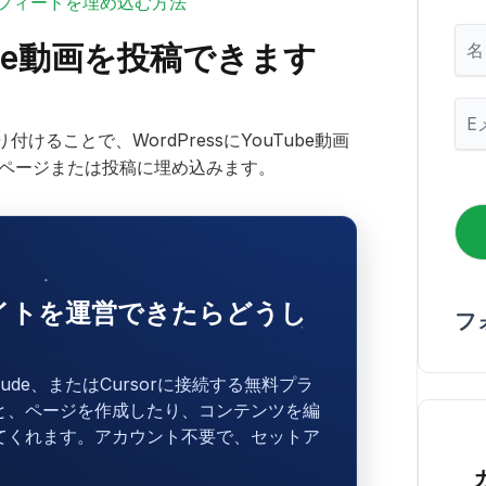
be動画フィードを埋め込む方法
名
Tube動画を投稿できます
メ
ー
ることで、WordPressにYouTube動画
ル
的にページまたは投稿に埋め込みます。
*
sサイトを運営できたらどうし
フ
laude、またはCursorに接続する無料プラ
と、ページを作成したり、コンテンツを編
てくれます。アカウント不要で、セットア