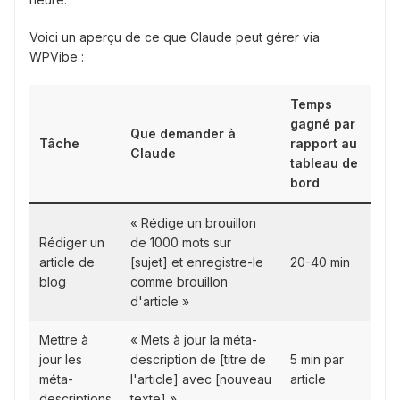
Voici un aperçu de ce que Claude peut gérer via
WPVibe :
Temps
gagné par
Que demander à
Tâche
rapport au
Claude
tableau de
bord
« Rédige un brouillon
Rédiger un
de 1000 mots sur
article de
[sujet] et enregistre-le
20-40 min
blog
comme brouillon
d'article »
Mettre à
« Mets à jour la méta-
jour les
description de [titre de
5 min par
méta-
l'article] avec [nouveau
article
descriptions
texte] »