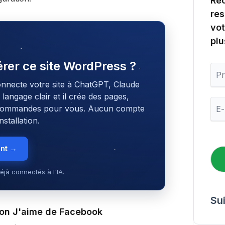
Rec
res
vot
plu
gérer ce site WordPress ?
P
r
onnecte votre site à ChatGPT, Claude
é
angage clair et il crée des pages,
n
E
o
s commandes pour vous. Aucun compte
-
m
stallation.
m
a
i
ent →
l
*
éjà connectés à l'IA.
Su
ton J'aime de Facebook