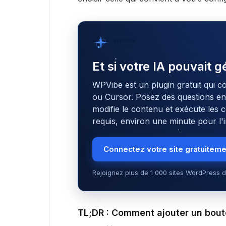
WPVibe
par SeedProd
Et si votre IA pouvait 
WPVibe est un plugin gratuit qui c
ou Cursor. Posez des questions en l
modifie le contenu et exécute le
requis, environ une minute pour l'in
Connectez votre site gratuitem
Rejoignez plus de 1 000 sites WordPress d
TL;DR : Comment ajouter un bou