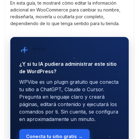
En esta guía, te mostraré cómo editar la información
adicional en WooCommerce para cambiar su nombre,
rediseñarla, moverla u ocultarla por completo,
dependiendo de lo que tenga sentido para tu tienda.
WPVibe
por SeedProd
¿Y si tu IA pudiera administrar este sitio
de WordPress?
WPVibe es un plugin gratuito que conecta
tu sitio a ChatGPT, Claude o Cursor.
Pregunta en lenguaje claro y creará
páginas, editará contenido y ejecutará los
comandos por ti. Sin cuenta, se configura
en aproximadamente un minuto.
Conecta tu sitio gratis →