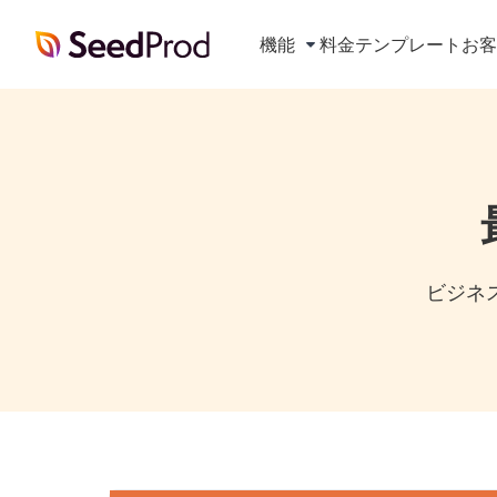
SeedProd
機能
料金
テンプレート
お
ビジネス