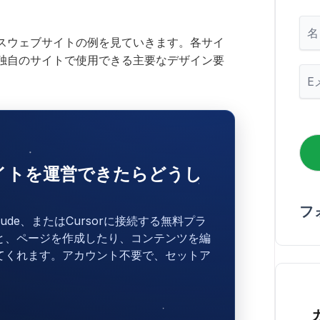
名
スウェブサイトの例を見ていきます。各サイ
独自のサイトで使用できる主要なデザイン要
メ
ー
ル
*
sサイトを運営できたらどうし
フ
laude、またはCursorに接続する無料プラ
と、ページを作成したり、コンテンツを編
てくれます。アカウント不要で、セットア