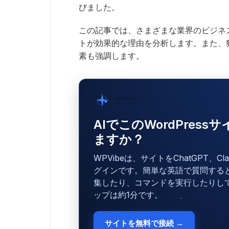
びました。
この記事では、さまざまな業界のビジネ
トが効果的な理由を分析します。また、
素も強調します。
WPVibe
SeedProd提供
AIでこのWordPres
ますか？
WPVibeは、サイトをChatGPT、C
グインです。簡単な英語で質問する
集したり、コマンドを実行したりし
ップは約1分です。
サイトを無料で接続 →