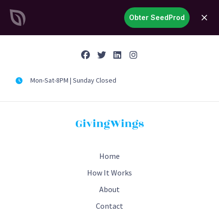
SeedProd
Obter SeedProd
abrir
Crie sites e páginas incríveis
no WordPress em tempo
recorde
Comece agora