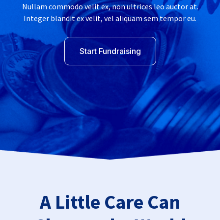
Sobre
Carreiras
Imprensa
Afiliados
Blog
Contato
Recursos
Links Úteis