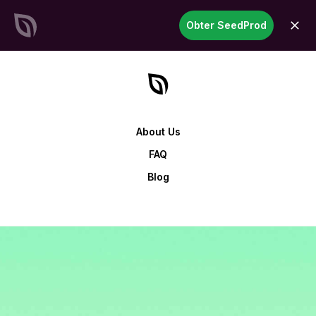
SeedProd
Obter SeedProd
abrir
Crie sites e páginas incríveis
no WordPress em tempo
recorde
Comece agora