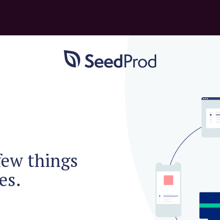
Depoimentos
eis no
orde