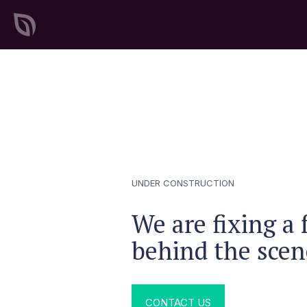
SeedProd
Recursos
Preços
Modelos
Crie sites e páginas incrív
WordPress em tempo rec
Comece agora