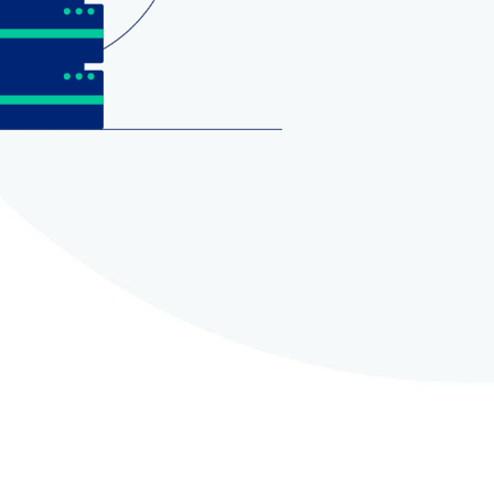
Links Úteis
ess com IA
Suporte
ess
Documentação
ra
Planos e Preços
s
Hospedagem WordPress
Comece um Blog
Crie um Site
WPBeginner