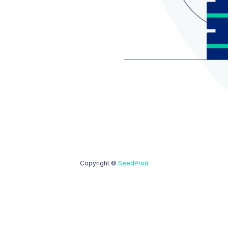
Construtor de Temas WordPr
 Landing Page WordPress
Construtor de Temas WordPr
Commerce
Modelos de Página de Captu
Página de Em Breve
Modelos de Página de Venda
odo de Manutenção
Landing Pages de Webinário
rsonalizadas
Landing Pages de Vídeo
adecimento WordPress
Blocos WordPress
edProd LLC.
eedProd