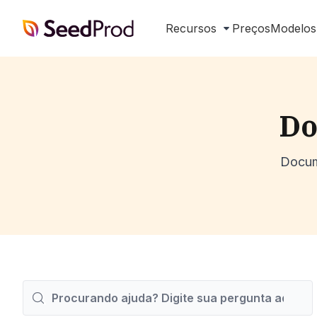
SeedProd
Recursos
Preços
Modelos
Do
Docum
Procurar
Por