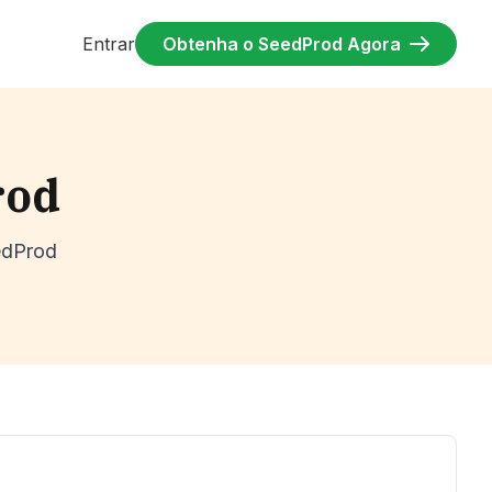
Entrar
Obtenha o SeedProd Agora
rod
edProd