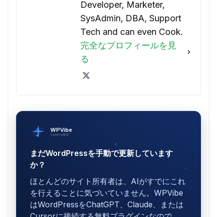
Developer, Marketer,
SysAdmin, DBA, Support
Tech and can even Cook.
完全なプロフィールを見
る
WPVibe
SeedProd提供
まだWordPressを手動で更新しています
か？
ほとんどのサイト所有者は、AIがすでにこれ
を行えることに気づいていません。WPVibe
はWordPressをChatGPT、Claude、または
Cursorに接続する無料プラグインなので、