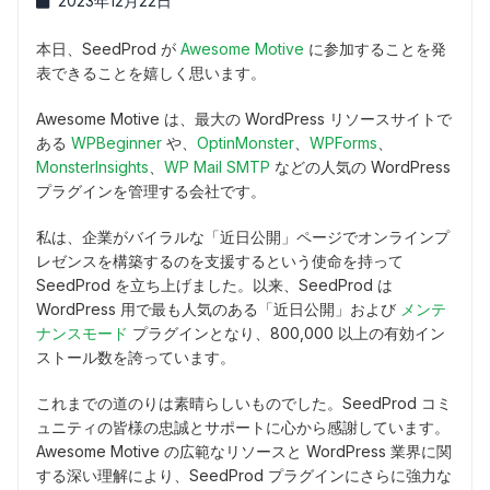
2023年12月22日
本日、SeedProd が
Awesome Motive
に参加することを発
表できることを嬉しく思います。
Awesome Motive は、最大の WordPress リソースサイトで
ある
WPBeginner
や、
OptinMonster
、
WPForms
、
MonsterInsights
、
WP Mail SMTP
などの人気の WordPress
プラグインを管理する会社です。
私は、企業がバイラルな「近日公開」ページでオンラインプ
レゼンスを構築するのを支援するという使命を持って
SeedProd を立ち上げました。以来、SeedProd は
WordPress 用で最も人気のある「近日公開」および
メンテ
ナンスモード
プラグインとなり、800,000 以上の有効イン
ストール数を誇っています。
これまでの道のりは素晴らしいものでした。SeedProd コミ
ュニティの皆様の忠誠とサポートに心から感謝しています。
Awesome Motive の広範なリソースと WordPress 業界に関
する深い理解により、SeedProd プラグインにさらに強力な