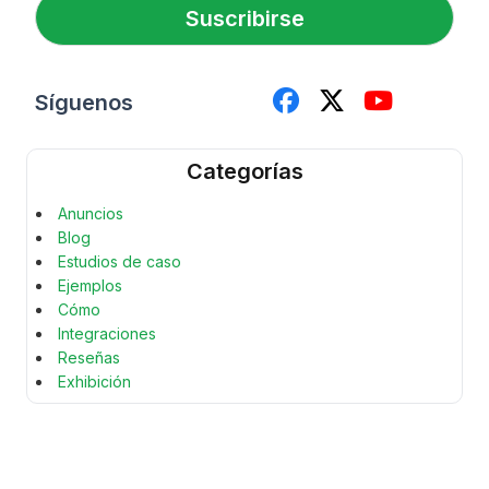
o
Suscribirse
e
l
e
c
Síguenos
t
r
ó
Categorías
n
i
Anuncios
c
Blog
o
*
Estudios de caso
Ejemplos
Cómo
Integraciones
Reseñas
Exhibición