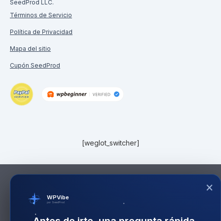
SeedProd LLC.
Términos de Servicio
Política de Privacidad
Mapa del sitio
Cupón SeedProd
[weglot_switcher]
×
WPVibe
por SeedProd
Antes de irte, una pregunta rápida.