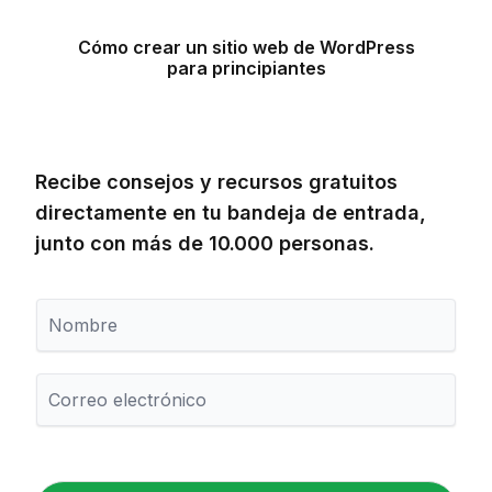
Cómo crear un sitio web de WordPress
para principiantes
Recibe consejos y recursos gratuitos
directamente en tu bandeja de entrada,
junto con más de 10.000 personas.
N
o
m
b
C
r
o
e
r
r
e