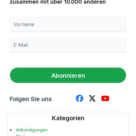
zusammen mit über 10.000 anderen
V
o
r
n
E
a
-
m
M
e
a
i
l
Abonnieren
*
Folgen Sie uns
Kategorien
Ankündigungen