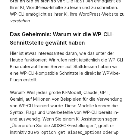
Stellen Sie es sich so vor:
Die REST API ermöglicht es
Ihrer KI, WordPress-Inhalte zu lesen und zu schreiben.
WP-CLI ermöglicht es Ihrer KI, Ihre WordPress-Website zu
verstehen
.
Das Geheimnis: Warum wir die WP-CLI-
Schnittstelle gewählt haben
Hier ist etwas Interessantes daran, wie das unter der
Haube funktioniert. Wir rufen nicht tatsächlich die WP-CLI-
Binärdatei auf Ihrem Server auf. Stattdessen haben wir
eine WP-CLI-kompatible Schnittstelle direkt im WPVibe-
Plugin erstellt.
Warum? Weil jedes große KI-Modell, Claude, GPT,
Gemini, auf Millionen von Beispielen für die Verwendung
von WP-CLI trainiert wurde. Diese Modelle kennen die
Syntax, Flags und Unterbefehle von WP-CLI bereits in-
und auswendig. Wenn Sie einem KI-Assistenten sagen:
„Überprüfen Sie die AIOSEO-Einstellungen“, greift er
instinktiv zu
oder
wp option get aioseo_options
wp